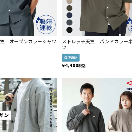
竺 オープンカラーシャツ
ストレッチ天竺 バンドカラー
ツ
吸汗速乾
¥
4,400
税込