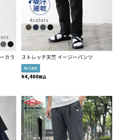
ノーカラ
ストレッチ天竺 イージーパンツ
吸汗速乾
¥
4,400
税込