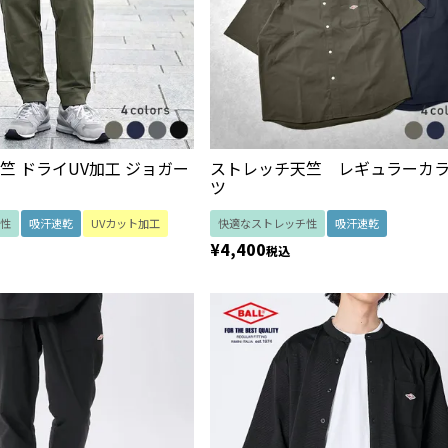
竺 ドライUV加工 ジョガー
ストレッチ天竺 レギュラーカ
ツ
性
吸汗速乾
UVカット加工
快適なストレッチ性
吸汗速乾
¥
4,400
税込