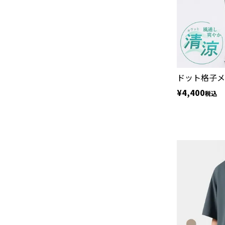
ドット格子メ
¥
4,400
税込