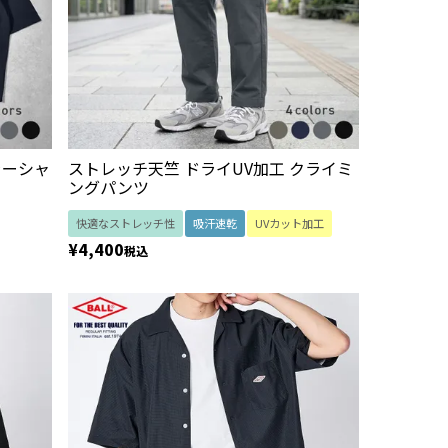
ラーシャ
ストレッチ天竺 ドライUV加工 クライミ
ングパンツ
快適なストレッチ性
吸汗速乾
UVカット加工
¥
4,400
税込