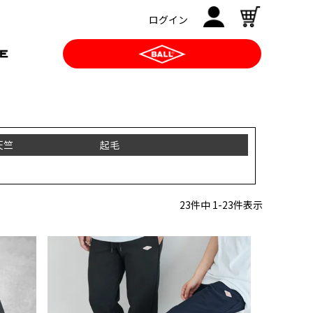
ログイン
天竺
起毛
23
件中
1
-
23
件表示