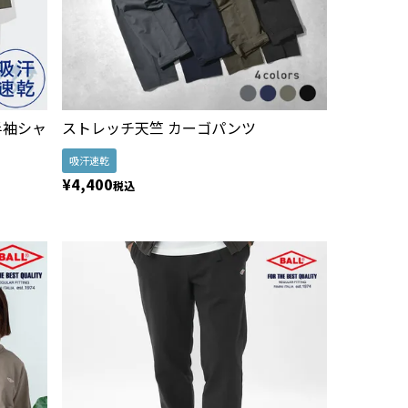
半袖シャ
ストレッチ天竺 カーゴパンツ
吸汗速乾
¥
4,400
税込