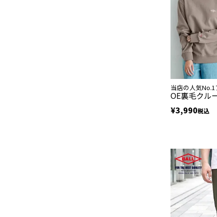
当店の人気No.
OE裏毛クル
¥
3,990
税込