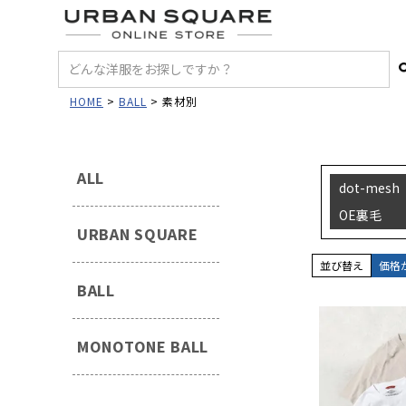
HOME
BALL
素材別
ALL
dot-mesh
OE裏毛
URBAN SQUARE
並び替え
価格
BALL
MONOTONE BALL