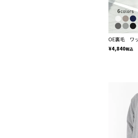
OE裏毛 ワ
¥
4,840
税込