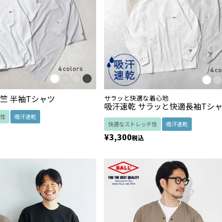
竺 半袖Tシャツ
サラッと快適な着心地
吸汗速乾 サラッと快適長袖Tシ
性
吸汗速乾
快適なストレッチ性
吸汗速乾
¥
3,300
税込