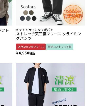
ップト
キチンとサマになる暖パン
ストレッチ天竺裏フリース クライミン
グパンツ
あたたかい裏フリース
快適なストレッチ性
¥
4,950
税込