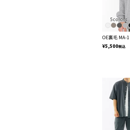
OE裏毛 MA
¥
5,500
税込