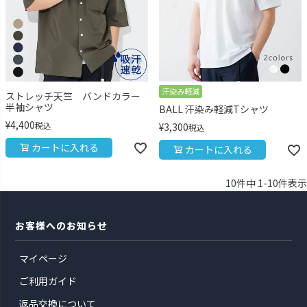
汗染み軽減
ストレッチ天竺 バンドカラー
半袖シャツ
BALL 汗染み軽減Tシャツ
¥
4,400
税込
¥
3,300
税込
カートに入れる
カートに入れる
10
件中
1
-
10
件表示
お客様へのお知らせ
マイページ
ご利用ガイド
返品交換について