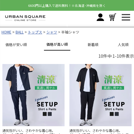
6600円以上購入で送料無料！
※北海道･沖縄県を除く
HOME
BALL
トップス
シャツ
半袖シャツ
価格が高い順
価格が安い順
新着順
人気順
10
件中
1
-
10
件表示
通気性がいい、さわやかな着心地。
通気性がいい、さわやかな着心地。