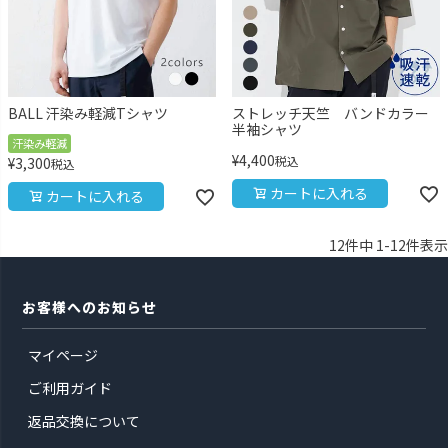
BALL 汗染み軽減Tシャツ
ストレッチ天竺 バンドカラー
半袖シャツ
汗染み軽減
¥
4,400
税込
¥
3,300
税込
カートに入れる
カートに入れる
12
件中
1
-
12
件表示
お客様へのお知らせ
マイページ
ご利用ガイド
返品交換について