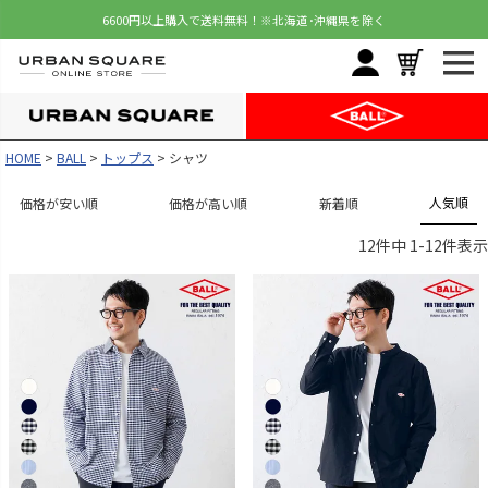
6600円以上購入で送料無料！
※北海道･沖縄県を除く
HOME
BALL
トップス
シャツ
人気順
価格が安い順
価格が高い順
新着順
12
件中
1
-
12
件表示