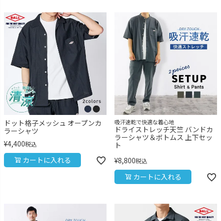
ドット格子メッシュ オープンカ
吸汗速乾で快適な着心地
ドライストレッチ天竺 バンドカ
ラーシャツ
ラーシャツ＆ボトムス 上下セッ
¥
4,400
税込
ト
カートに入れる
¥
8,800
税込
カートに入れる