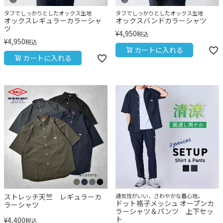
タフでしっかりとしたオックス生地
タフでしっかりとしたオックス生地
オックスレギュラーカラーシャ
オックスバンドカラーシャツ
ツ
¥
4,950
税込
¥
4,950
税込
カートに入れる
カートに入れる
ストレッチ天竺 レギュラーカ
通気性がいい、さわやかな着心地。
ドット格子メッシュ オープンカ
ラーシャツ
ラーシャツ＆パンツ 上下セッ
ト
¥
4,400
税込