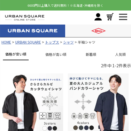
6600円以上購入で送料無料！
※北海道･沖縄県を除く
HOME
URBAN SQUARE
トップス
シャツ
半袖シャツ
価格が安い順
価格が高い順
新着順
人気順
2
件中
1
-
2
件表示