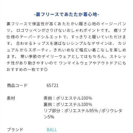
在庫切れ
LL
再入荷お知らせ
-裏フリースであたたか着心地-
在庫切れ
ブラック
裏フリースで保温性が高くあたたかい履き心地のイージーパン
ツ。 ロゴワッペンがさりげないおしゃれポイントです。 裾リブ
M
再入荷お知らせ
仕様のテーパードシルエットで、すっきりと履いていただけま
在庫切れ
す。 合わせるトップスを選ばないシンプルなデザインは、 カジ
L
再入荷お知らせ
ュアルからスポーティ、きれいめなど幅広い着こなしを楽しめ
在庫切れ
ます。 寒い季節のデイリーウェアとしてはもちろん、ストレッ
LL
チ性があり動きやすいので ワンマイルウェアやアウトドアにも
再入荷お知らせ
在庫切れ
おすすめの一枚です◎
商品コード
65721
素材
表側：ポリエステル100％
裏側：ポリエステル100％
リブ部分：ポリエステル95％ / ポリウレタ
ン5%
ブランド
BALL