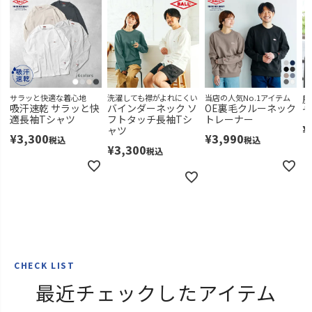
サラッと快適な着心地
洗濯しても襟がよれにくい
当店の人気No.1アイテム
鹿
吸汗速乾 サラッと快
バインダーネック ソ
OE裏毛クルーネック
ヤ
適長袖Tシャツ
フトタッチ長袖Tシ
トレーナー
¥
ャツ
¥
3,300
¥
3,990
税込
税込
¥
3,300
税込
CHECK LIST
最近チェックしたアイテム