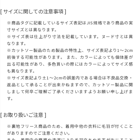
[ サイズに関しての注意事項 ]
※商品タグに記載しているサイズ表記はJIS規格であり商品の実
寸サイズとは異なります。
※サイズ表は仕上がり寸法を記載しています。ヌード寸とは異
なります。
※カットソー製品のため製品の特性上、サイズ表記より1～2cm
前後する可能性があります。 また、カラーによっても個体差が
出る可能性があり、多色買いの際にはカラーによってサイズ感
も異なります。
※サイズ表記より±1～2cmの誤差内である場合は不良品交換・
返品として承ることが出来かねますので、カットソー製品に関
しまして何卒ご理解ご了承くださいますようお願い申し上げま
す。
[ お取り扱いご注意 ]
※裏地フリース商品のため、着用中他の衣料に毛羽が付くこと
がありますのでご注意ください。
また、着用中の摩擦や洗濯により毛羽立ちや毛玉が生じること