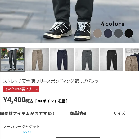
カラー
サイズ
ベージュ
M
再入荷お知らせ
在庫切れ
L
再入荷お知らせ
在庫切れ
LL
再入荷お知らせ
在庫切れ
ネイビー
M
再入荷お知らせ
在庫切れ
ストレッチ天竺 裏フリースボンディング 裾リブパンツ
L
カートに入れる
あたたかい裏フリース
¥
4,400
LL
カートに入れる
税込
[
44
ポイント進呈 ]
グレーブルー
商品詳細
サイズ
同素材アイテムがおすすめ！
M
再入荷お知らせ
在庫切れ
ノーカラージャケット
65720
L
再入荷お知らせ