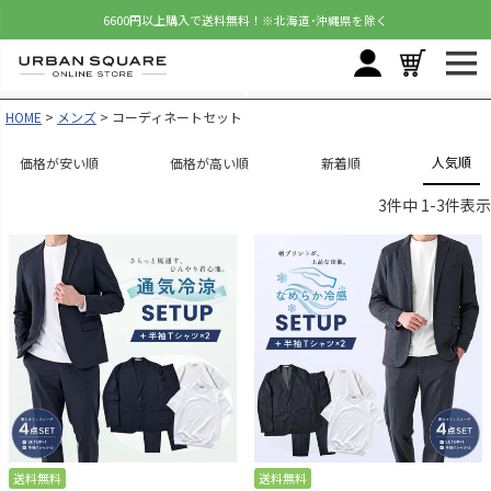
6600円以上購入で送料無料！
※北海道･沖縄県を除く
HOME
メンズ
コーディネートセット
人気順
価格が安い順
価格が高い順
新着順
3
件中
1
-
3
件表示
送料無料
送料無料