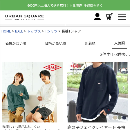
6600円以上購入で送料無料！
※北海道･沖縄県を除く
HOME
BALL
トップス
Tシャツ
長袖Tシャツ
人気順
価格が安い順
価格が高い順
新着順
3
件中
1
-
3
件表示
洗濯しても襟がよれにくい
鹿の子フェイクレイヤード 長袖