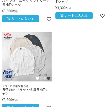
バインダーネック ソフトタッチ
Tシャツ
長袖Tシャツ
¥
3,300
税込
¥
3,300
税込
カートに入れる
カートに入れる
サラッと快適な着心地
吸汗速乾 サラッと快適長袖Tシ
ャツ
¥
3,300
税込