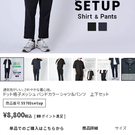
M
カートに入れる
L
カートに入れる
LL
カートに入れる
ブラック
M
カートに入れる
L
カートに入れる
LL
カートに入れる
通気性がいい、さわやかな着心地。
ドット格子メッシュ バンドカラーシャツ＆パンツ 上下セット
商品番号
55703setup
¥
8,800
税込
[
88
ポイント進呈 ]
商品詳細
サイズ
単品でのご購入はこちらから