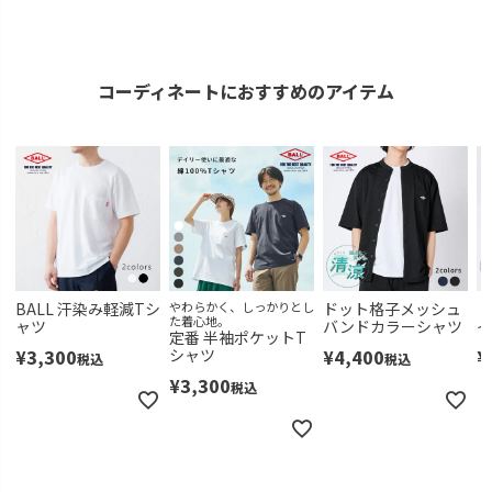
コーディネートにおすすめのアイテム
BALL 汗染み軽減Tシ
やわらかく、しっかりとし
ドット格子メッシュ
ド
た着心地。
ャツ
バンドカラーシャツ
定番 半袖ポケットT
¥
3,300
シャツ
¥
4,400
¥
税込
税込
¥
3,300
税込