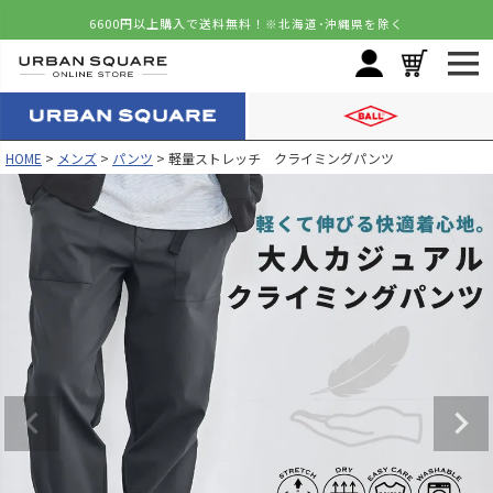
6600円以上購入で送料無料！
※北海道･沖縄県を除く
HOME
メンズ
パンツ
軽量ストレッチ クライミングパンツ
カラー
サイズ
モカオリーブ
M
カートに入れる
L
カートに入れる
LL
カートに入れる