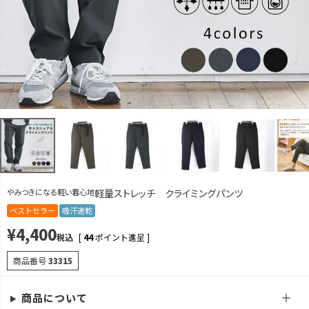
グレーブルー
M
カートに入れる
L
カートに入れる
LL
カートに入れる
ネイビー
M
カートに入れる
L
カートに入れる
LL
カートに入れる
やみつきになる軽い着心地
軽量ストレッチ クライミングパンツ
ブラック
ベストセラー
吸汗速乾
¥
4,400
M
カートに入れる
税込
[
44
ポイント進呈 ]
L
カートに入れる
商品番号
33315
LL
カートに入れる
商品について