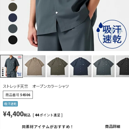
M
カートに入れる
L
カートに入れる
LL
カートに入れる
カーキ
M
カートに入れる
L
カートに入れる
LL
再入荷お知らせ
在庫切れ
ネイビー
ストレッチ天竺 オープンカラーシャツ
M
カートに入れる
商品番号
54506
L
カートに入れる
吸汗速乾
¥
4,400
LL
カートに入れる
税込
[
44
ポイント進呈 ]
グレーブルー
商品詳細
同素材アイテムがおすすめ！