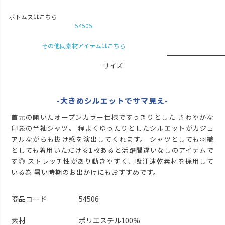
M
カートに入れる
ボトムスはこちら
54505
L
カートに入れる
LL
その他同素材アイテムはこちら
カートに入れる
ブラック
サイズ
M
カートに入れる
L
カートに入れる
-大きめシルエットでサマ見え-
首元の開いたオープンカラー仕様ですっきりとした さわやかな
LL
カートに入れる
印象の半袖シャツ。 程よくゆったりとしたシルエットがカジュ
アルながらも抜け感を演出してくれます。 シャツとしても羽織
としても着用いただける1枚あると活躍間違いなしのアイテムで
す◎ ストレッチ性があり動きやすく、吸汗速乾素材を採用して
いる為 暑い時期のお出かけにもおすすめです。
商品コード
54506
素材
ポリエステル100%