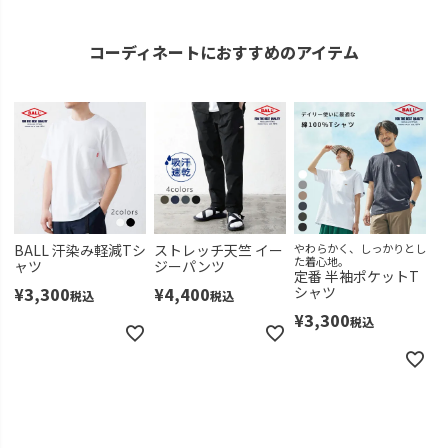
コーディネートにおすすめのアイテム
BALL 汗染み軽減Tシ
ストレッチ天竺 イー
やわらかく、しっかりとし
た着心地。
ャツ
ジーパンツ
定番 半袖ポケットT
¥
3,300
¥
4,400
シャツ
税込
税込
¥
3,300
税込