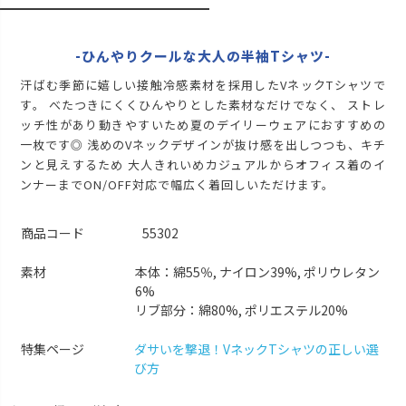
M
カートに入れる
L
カートに入れる
-ひんやりクールな大人の半袖Tシャツ-
LL
カートに入れる
汗ばむ季節に嬉しい接触冷感素材を採用したVネックTシャツで
す。 べたつきにくくひんやりとした素材なだけでなく、 ストレ
ブラック
ッチ性があり動きやすいため夏のデイリーウェアにおすすめの
S
一枚です◎ 浅めのVネックデザインが抜け感を出しつつも、キチ
再入荷お知らせ
在庫切れ
ンと見えするため 大人きれいめカジュアルからオフィス着のイ
M
ンナーまでON/OFF対応で幅広く着回しいただけます。
カートに入れる
L
カートに入れる
商品コード
55302
LL
カートに入れる
素材
本体：綿55％, ナイロン39%, ポリウレタン
6%
リブ部分：綿80%, ポリエステル20%
特集ページ
ダサいを撃退！VネックTシャツの正しい選
び方