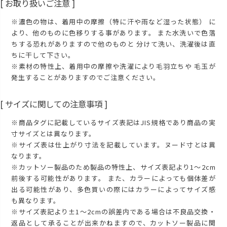
[ お取り扱いご注意 ]
※濃色の物は、着用中の摩擦（特に汗や雨など湿った状態） に
より、他のものに色移りする事があります。 また水洗いで色落
ちする恐れがありますので他のものと 分けて洗い、洗濯後は直
ちに干して下さい。
※素材の特性上、着用中の摩擦や洗濯により毛羽立ちや 毛玉が
発生することがありますのでご注意ください。
[ サイズに関しての注意事項 ]
※商品タグに記載しているサイズ表記はJIS規格であり商品の実
寸サイズとは異なります。
※サイズ表は仕上がり寸法を記載しています。ヌード寸とは異
なります。
※カットソー製品のため製品の特性上、サイズ表記より1～2cm
前後する可能性があります。 また、カラーによっても個体差が
出る可能性があり、多色買いの際にはカラーによってサイズ感
も異なります。
※サイズ表記より±1～2cmの誤差内である場合は不良品交換・
返品として承ることが出来かねますので、カットソー製品に関