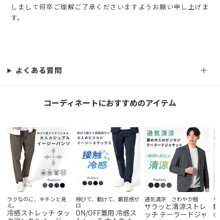
しまして何卒ご理解ご了承くださいますようお願い申し上げま
す。
よくある質問
コーディネートにおすすめのアイテム
ラクなのに、キチンと見
伸びて、動けて、窮屈感ゼ
通気清涼 さわやか服
や
え。
ロ
サラッと清涼ストレ
軽
冷感ストレッチ タッ
ON/OFF兼用 冷感ス
ッチ テーラードジャ
の