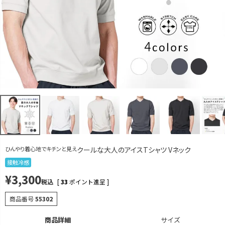
ホワイト
S
再入荷お知らせ
在庫切れ
M
カートに入れる
L
カートに入れる
LL
カートに入れる
グレー
S
再入荷お知らせ
在庫切れ
M
カートに入れる
ひんやり着心地でキチンと見え
クールな大人のアイスTシャツ Vネック
L
カートに入れる
接触冷感
¥
3,300
LL
カートに入れる
税込
[
33
ポイント進呈 ]
チャコール
商品番号
55302
S
カートに入れる
商品詳細
サイズ