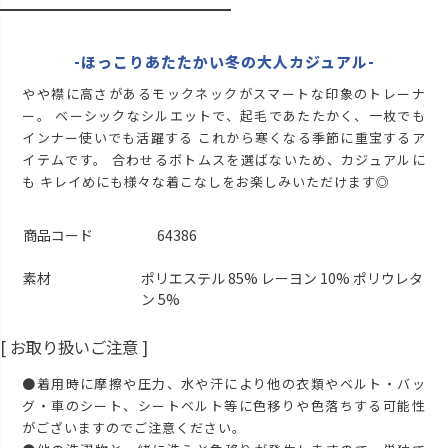
再入荷お知らせ
在庫切れ
ブラック
-ほっこりあたたかい冬の大人カジュアル-
M
再入荷お知らせ
在庫切れ
やや襟に高さがあるモックネックがスマートな印象のトレーナ
ー。 ベーシックなシルエットで、起毛であたたかく、一枚でも
L
再入荷お知らせ
在庫切れ
インナー使いでも活躍する これから寒くなる季節に重宝するア
イテムです。 合わせるボトムスを選ばないため、カジュアルに
LL
再入荷お知らせ
も キレイめにも様々な着こなしをお楽しみいただけます◎
在庫切れ
商品コード
64386
素材
ポリエステル 85% レーヨン 10% ポリウレタ
ン 5%
[ お取り扱いご注意 ]
●着用時に摩擦や圧力、水や汗により他の衣類やベルト・バッ
グ・車のシート、シートベルト等に色移りや色落ちする可能性
がございますのでご注意ください。