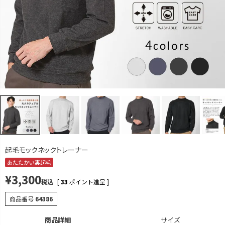
M
再入荷お知らせ
在庫切れ
L
再入荷お知らせ
在庫切れ
LL
カートに入れる
残りわずか
ネイビー
M
再入荷お知らせ
在庫切れ
L
再入荷お知らせ
在庫切れ
LL
カートに入れる
起毛モックネックトレーナー
チャコール
あたたかい裏起毛
M
¥
3,300
再入荷お知らせ
税込
[
33
ポイント進呈 ]
在庫切れ
L
商品番号
64386
再入荷お知らせ
在庫切れ
LL
商品詳細
サイズ