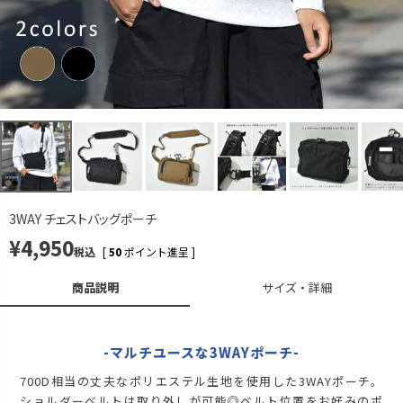
ウルフブラウン
FREE
カートに入れる
残りわずか
3WAY チェストバッグポーチ
¥
4,950
税込
[
50
ポイント進呈 ]
商品説明
サイズ・詳細
-マルチユースな3WAYポーチ-
700D相当の丈夫なポリエステル生地を使用した3WAYポーチ。
ショルダーベルトは取り外しが可能◎ベルト位置をお好みのポ