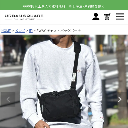
6600円以上購入で送料無料！
※北海道･沖縄県を除く
HOME
メンズ
鞄
3WAY チェストバッグポーチ
カラー
サイズ
ブラック
FREE
再入荷お知らせ
在庫切れ