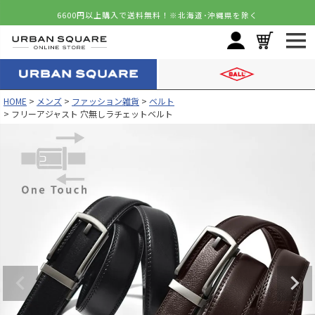
6600円以上購入で送料無料！
※北海道･沖縄県を除く
HOME
メンズ
ファッション雑貨
ベルト
フリーアジャスト 穴無しラチェットベルト
カラー
サイズ
ブラウン
FREE
カートに入れる
残りわずか