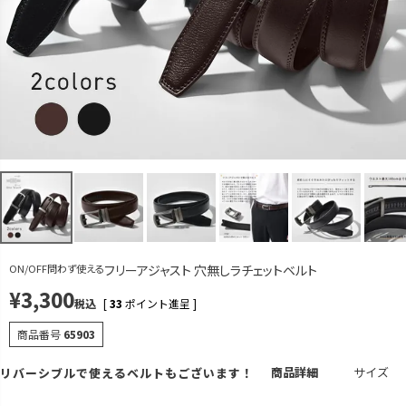
ブラック
FREE
カートに入れる
残りわずか
ON/OFF問わず使える
フリーアジャスト 穴無しラチェットベルト
¥
3,300
税込
[
33
ポイント進呈 ]
商品番号
65903
商品詳細
サイズ
リバーシブルで使えるベルトもございます！