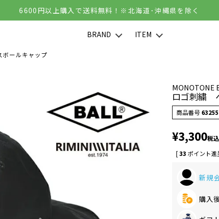
6600円以上購入で送料無料！
※北海道･沖縄県を除く
BRAND
ITEM
スボールキャップ
MONOTONE 
ロゴ刺繍 
商品番号
63255
¥
3,300
税込
[
33
ポイント進呈
新規会
購入