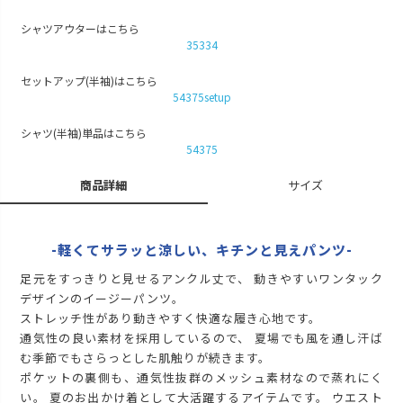
残りわずか
シャツアウターはこちら
M
カートに入れる
35334
L
カートに入れる
セットアップ(半袖)はこちら
54375setup
LL
カートに入れる
ブラック
シャツ(半袖)単品はこちら
54375
S
カートに入れる
残りわずか
商品詳細
サイズ
M
カートに入れる
L
カートに入れる
-軽くてサラッと涼しい、キチンと見えパンツ-
LL
カートに入れる
足元をすっきりと見せるアンクル丈で、 動きやすいワンタック
デザインのイージーパンツ。
ストレッチ性があり動きやすく快適な履き心地です。
通気性の良い素材を採用しているので、 夏場でも風を通し汗ば
む季節でもさらっとした肌触りが続きます。
ポケットの裏側も、通気性抜群のメッシュ素材なので蒸れにく
い。 夏のお出かけ着として大活躍するアイテムです。 ウエスト