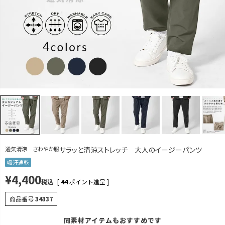
ベージュ
S
再入荷お知らせ
在庫切れ
M
カートに入れる
L
カートに入れる
LL
カートに入れる
オリーブ
S
カートに入れる
残りわずか
M
カートに入れる
残りわずか
通気清涼 さわやか服
サラッと清涼ストレッチ 大人のイージーパンツ
L
吸汗速乾
再入荷お知らせ
在庫切れ
¥
4,400
税込
[
44
ポイント進呈 ]
LL
カートに入れる
商品番号
34337
ネイビー
S
同素材アイテムもおすすめです
カートに入れる