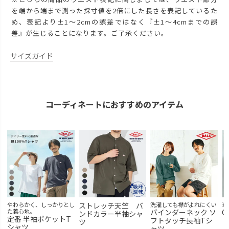
を端から端まで測った採寸値を2倍にした長さを表記しているた
め、表記より±1～2cmの誤差ではなく『±1～4cmまでの誤
差』が生じることになります。ご了承ください。
サイズガイド
コーディネートにおすすめのアイテム
やわらかく、しっかりとし
ストレッチ天竺 バ
洗濯しても襟がよれにくい
当
た着心地。
バインダーネック ソ
O
ンドカラー半袖シャ
定番 半袖ポケットT
フトタッチ長袖Tシ
ト
ツ
シャツ
ャツ