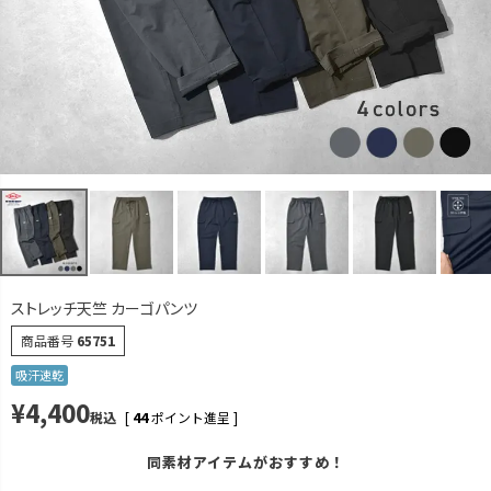
カーキ
M
カートに入れる
L
カートに入れる
LL
カートに入れる
ネイビー
M
カートに入れる
L
カートに入れる
LL
カートに入れる
ストレッチ天竺 カーゴパンツ
グレーブルー
商品番号
65751
M
カートに入れる
吸汗速乾
L
カートに入れる
¥
4,400
税込
[
44
ポイント進呈 ]
LL
カートに入れる
同素材アイテムがおすすめ！
ブラック