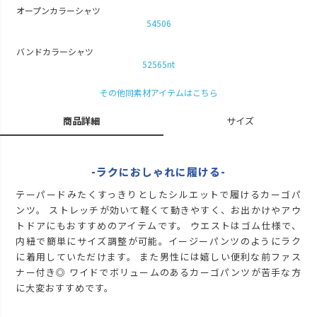
オープンカラーシャツ
M
カートに入れる
54506
L
カートに入れる
バンドカラーシャツ
52565nt
LL
カートに入れる
その他同素材アイテムはこちら
商品詳細
サイズ
-ラクにおしゃれに履ける-
テーパードみたくすっきりとしたシルエットで履けるカーゴパ
ンツ。 ストレッチが効いて軽くて動きやすく、お出かけやアウ
トドアにもおすすめのアイテムです。 ウエストはゴム仕様で、
内紐で簡単にサイズ調整が可能。イージーパンツのようにラク
に着用していただけます。 また男性には嬉しい便利な前ファス
ナー付き◎ ワイドでボリュームのあるカーゴパンツが苦手な方
に大変おすすめです。