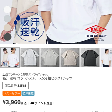
M
カートに入れる
L
カートに入れる
LL
再入荷お知らせ
在庫切れ
アイスグレー
M
カートに入れる
L
カートに入れる
LL
カートに入れる
グレージュ
上品でクリーンな印象のドライTシャツ。
吸汗速乾 コットンスムース5分袖ビッグTシャツ
M
カートに入れる
商品番号
52563
L
カートに入れる
ベストセラー
吸汗速乾
LL
カートに入れる
¥
3,960
税込
[
40
ポイント進呈 ]
チャコール