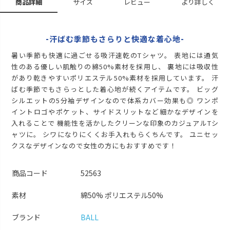
商品詳細
サイズ
レビュー
より詳しく
M
再入荷お知らせ
在庫切れ
L
再入荷お知らせ
在庫切れ
-汗ばむ季節もさらりと快適な着心地-
LL
暑い季節も快適に過ごせる吸汗速乾のTシャツ。 表地には通気
再入荷お知らせ
在庫切れ
性のある優しい肌触りの綿50%素材を採用し、 裏地には吸収性
があり乾きやすいポリエステル50%素材を採用しています。 汗
ばむ季節でもさらっとした着心地が続くアイテムです。 ビッグ
シルエットの5分袖デザインなので体系カバー効果も◎ ワンポ
イントロゴやポケット、サイドスリットなど細かなデザインを
入れることで 機能性を活かしたクリーンな印象のカジュアルTシ
ャツに。 シワになりにくくお手入れもらくちんです。 ユニセッ
クスなデザインなので女性の方にもおすすめです！
商品コード
52563
素材
綿50% ポリエステル50%
ブランド
BALL