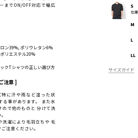
までON/OFF対応で幅広
S
在
M
L
イロン39%, ポリウレタン6%
 ポリエステル20%
LL
ネックTシャツの正しい選び方
サイズガイド
ご注意 ]
（特に汗や雨など湿った状
する事があります。 また水
すので他のものと 分けて洗
い。
や洗濯により毛羽立ちや 毛
でご注意ください。