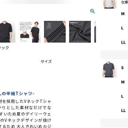
在
M
L
LL
ラック
サイズ
S
M
人の半袖Tシャツ-
L
材を採用したVネックTシャ
やりとした素材なだけでな
LL
やすいため夏のデイリーウェ
めのVネックデザインが抜け
するため 大人きれいめカジ