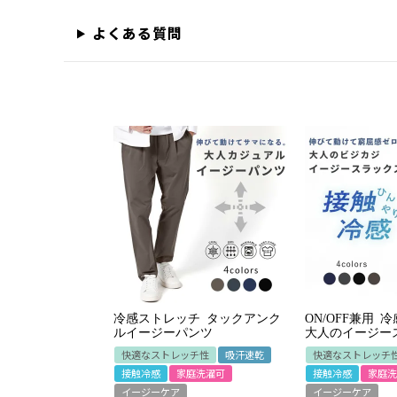
よくある質問
冷感ストレッチ タックアンク
ON/OFF兼用 
ルイージーパンツ
大人のイージー
快適なストレッチ性
吸汗速乾
快適なストレッチ
接触冷感
家庭洗濯可
接触冷感
家庭洗
イージーケア
イージーケア