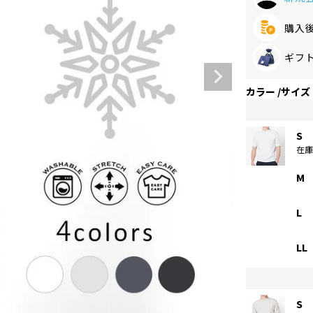
購入
ギフ
カラー
サイズ
S
在
M
L
LL
S