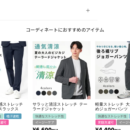
コーディネートにおすすめのアイテム
冷感ストレッチ
サラッと清涼ストレッチ テー
軽量ストレッチ 
スラックス
ラードジャケット
めジョガーパンツ
性
吸汗速乾
快適なストレッチ性
快適なストレッチ性
濯可
イージーケア
家庭洗濯可
イージ
¥
6,600
¥
4,400