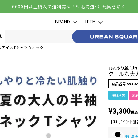
6600円以上購入で送料無料！
※北海道･沖縄県を除く
BRAND
ITEM
アイスTシャツ Vネック
ひんやり着心地
クールな大人
商品番号
55302
接触冷感
家
¥
3,300
税込
[
33
ポイント進呈
新規会