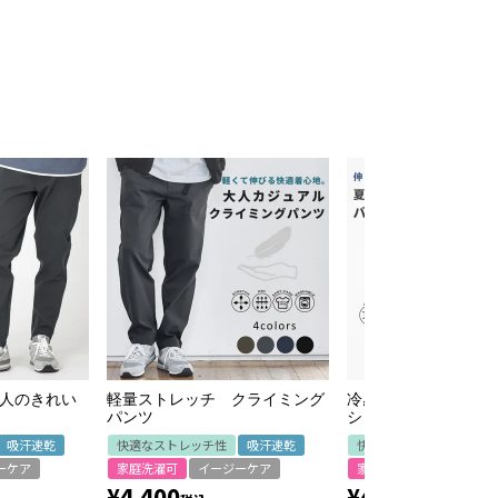
大人のきれい
軽量ストレッチ クライミング
冷感ストレッチ バン
パンツ
シャツアウター
吸汗速乾
快適なストレッチ性
吸汗速乾
快適なストレッチ性
ーケア
家庭洗濯可
イージーケア
家庭洗濯可
イージー
¥
4,400
¥
4,400