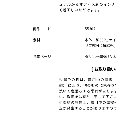
ュアルからオフィス着のインナー
く着回しいただけます。
商品コード
55302
素材
本体：綿55％, ナ
リブ部分：綿80%,
特集ページ
ダサいを撃退！V
[ お取り扱い
※濃色の物は、着用中の摩擦
態） により、他のものに色移り
洗いで色落ちする恐れがありま
い、洗濯後は直ちに干して下さ
※素材の特性上、着用中の摩擦
玉が発生することがありますの