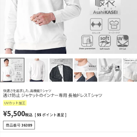
LL
カートに入れる
快適さを追求した、高機能Tシャツ
透け防止 ジャケットのインナー専用 長袖ドレスTシャツ
UVカット加工
¥
5,500
税込
[
55
ポイント進呈 ]
商品番号
36389