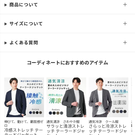
商品について
サイズについて
よくある質問
コーディネートにおすすめのアイテム
伸びて、動けて、窮屈感ゼ
通気清涼 さわやか服
通気冷涼 クール服
さ
ロ
サラッと清涼ストレ
さらっと冷涼ストレ
着
冷感ストレッチ テー
さ
ッチ テーラードジャ
ッチ テーラードジャ
ラードジャケット
ル