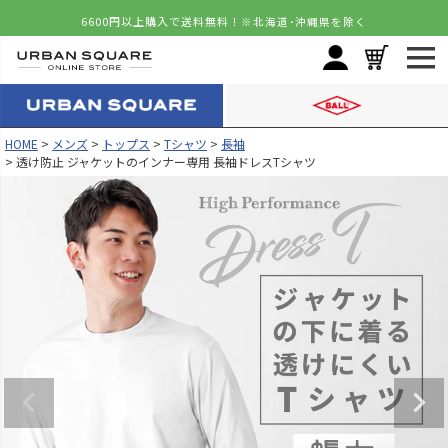
6600円以上購入で送料無料！
※北海道･沖縄県を除く
HOME
メンズ
トップス
Tシャツ
長袖
透け防止 ジャケットのインナー専用 長袖ドレスTシャツ
カラー
サイズ
ホワイト
M
カートに入れる
L
カートに入れる