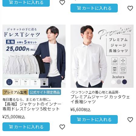
カートに入れる
カートに入れる
プレミアム生地
公式サイト限定商品
-ワンランク上の着心地と高品質-
プレミアムジャージ カッタウェ
毎日着るなら、まとめてお得に。
イ長袖シャツ
【長袖】ジャケットのインナー
専用ドレスTシャツ 5枚セット
¥
6,600
税込
¥
25,000
税込
カートに入れる
カートに入れる