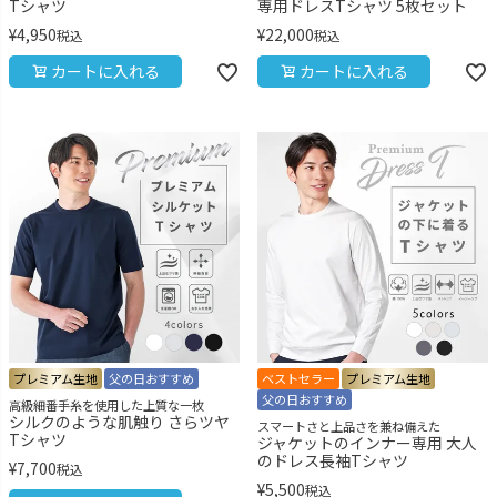
Tシャツ
専用ドレスTシャツ 5枚セット
¥
4,950
¥
22,000
税込
税込
カートに入れる
カートに入れる
プレミアム生地
父の日おすすめ
ベストセラー
プレミアム生地
父の日おすすめ
高級細番手糸を使用した上質な一枚
シルクのような肌触り さらツヤ
スマートさと上品さを兼ね備えた
Tシャツ
ジャケットのインナー専用 大人
のドレス長袖Tシャツ
¥
7,700
税込
¥
5,500
税込