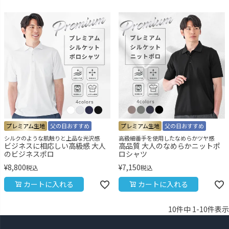
プレミアム生地
父の日おすすめ
プレミアム生地
父の日おすすめ
シルクのような肌触りと上品な光沢感
高級細番手を使用したなめらかツヤ感
ビジネスに相応しい高級感 大人
高品質 大人のなめらかニットポ
のビジネスポロ
ロシャツ
¥
8,800
¥
7,150
税込
税込
カートに入れる
カートに入れる
10
件中
1
-
10
件表示