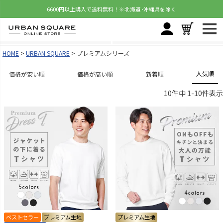
6600円以上購入で送料無料！
※北海道･沖縄県を除く
HOME
URBAN SQUARE
プレミアムシリーズ
人気順
価格が安い順
価格が高い順
新着順
10
件中
1
-
10
件表示
ベストセラー
プレミアム生地
プレミアム生地