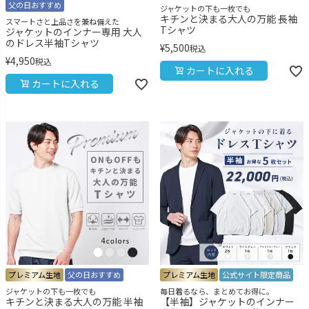
父の日おすすめ
ジャケットの下も一枚でも
キチンと決まる大人の万能 長袖
スマートさと上品さを兼ね備えた
Tシャツ
ジャケットのインナー専用 大人
のドレス半袖Tシャツ
¥
5,500
税込
¥
4,950
税込
カートに入れる
カートに入れる
プレミアム生地
父の日おすすめ
プレミアム生地
公式サイト限定商品
ジャケットの下も一枚でも
毎日着るなら、まとめてお得に。
キチンと決まる大人の万能 半袖
【半袖】ジャケットのインナー