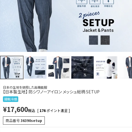
カートに入れる
L
カートに入れる
LL
カートに入れる
チャコール
M
カートに入れる
L
カートに入れる
LL
カートに入れる
日本の生地を使用した高機能服
【日本製生地】 防シワノーアイロン メッシュ総柄 SETUP
接触冷感
¥
17,600
税込
[
176
ポイント進呈 ]
商品番号
36390setup