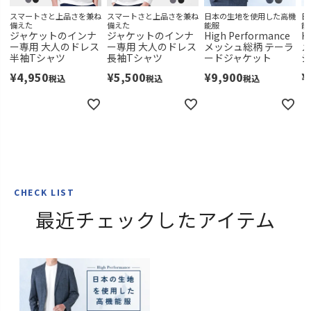
スマートさと上品さを兼ね
スマートさと上品さを兼ね
日本の生地を使用した高機
日
備えた
備えた
能服
能
ジャケットのインナ
ジャケットのインナ
High Performance
H
ー専用 大人のドレス
ー専用 大人のドレス
メッシュ総柄 テーラ
メ
半袖Tシャツ
長袖Tシャツ
ードジャケット
ジ
¥
4,950
¥
5,500
¥
9,900
¥
税込
税込
税込
CHECK LIST
最近チェックしたアイテム