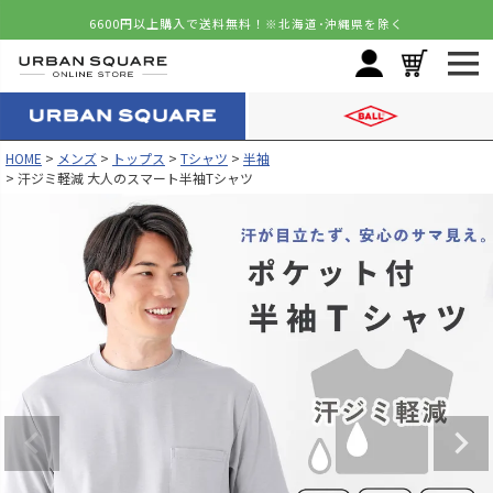
6600円以上購入で送料無料！
※北海道･沖縄県を除く
HOME
メンズ
トップス
Tシャツ
半袖
汗ジミ軽減 大人のスマート半袖Tシャツ
カラー
サイズ
ホワイト
S
再入荷お知らせ
在庫切れ
M
カートに入れる