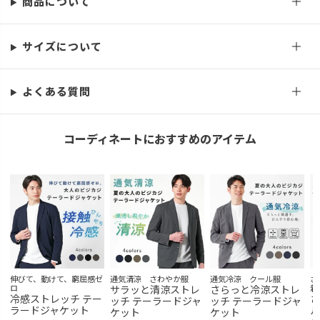
商品について
在庫切れ
LL
再入荷お知らせ
在庫切れ
サイズについて
ミントグレー
S
カートに入れる
よくある質問
残りわずか
M
カートに入れる
コーディネートにおすすめのアイテム
L
カートに入れる
残りわずか
LL
再入荷お知らせ
在庫切れ
ブルーグレー
S
カートに入れる
M
カートに入れる
伸びて、動けて、窮屈感ゼ
通気清涼 さわやか服
通気冷涼 クール服
さ
L
カートに入れる
ロ
サラッと清涼ストレ
さらっと冷涼ストレ
着
冷感ストレッチ テー
さ
ッチ テーラードジャ
ッチ テーラードジャ
ラードジャケット
ル
LL
ケット
ケット
カートに入れる