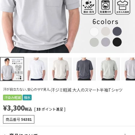
L
カートに入れる
LL
カートに入れる
ライトグレー
S
再入荷お知らせ
在庫切れ
M
カートに入れる
残りわずか
L
カートに入れる
LL
カートに入れる
汗が目立たない、安心のサマ見え。
汗ジミ軽減 大人のスマート半袖Tシャツ
ダークグレー
汗染み軽減
撥水
S
再入荷お知らせ
¥
3,300
在庫切れ
税込
[
33
ポイント進呈 ]
M
再入荷お知らせ
商品番号
56381
在庫切れ
L
再入荷お知らせ