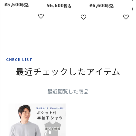
ケ
¥
5,500
¥
6,600
¥
6,600
税込
税込
税込
ブラック
¥
S
再入荷お知らせ
在庫切れ
M
カートに入れる
L
カートに入れる
LL
カートに入れる
CHECK LIST
最近チェックしたアイテム
最近閲覧した商品