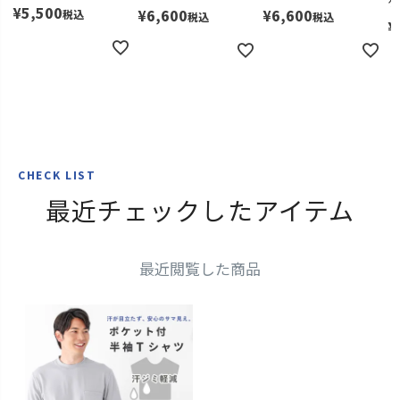
ケ
¥
5,500
¥
6,600
¥
6,600
税込
税込
税込
ブラック
¥
S
再入荷お知らせ
在庫切れ
M
カートに入れる
L
カートに入れる
LL
カートに入れる
CHECK LIST
最近チェックしたアイテム
最近閲覧した商品