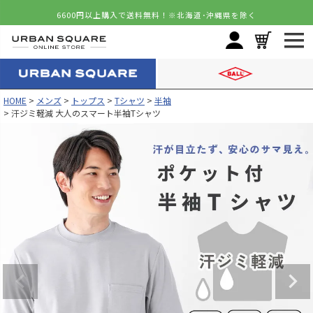
6600円以上購入で送料無料！
※北海道･沖縄県を除く
HOME
メンズ
トップス
Tシャツ
半袖
汗ジミ軽減 大人のスマート半袖Tシャツ
カラー
サイズ
ホワイト
S
再入荷お知らせ
在庫切れ
M
カートに入れる