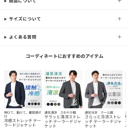
商品について
在庫切れ
LL
再入荷お知らせ
在庫切れ
サイズについて
ミントグレー
S
カートに入れる
よくある質問
残りわずか
M
カートに入れる
コーディネートにおすすめのアイテム
L
カートに入れる
残りわずか
LL
再入荷お知らせ
在庫切れ
ブルーグレー
S
カートに入れる
M
カートに入れる
伸びて、動けて、窮屈感ゼ
通気清涼 さわやか服
通気冷涼 クール服
さ
L
カートに入れる
ロ
サラッと清涼ストレ
さらっと冷涼ストレ
着
冷感ストレッチ テー
さ
ッチ テーラードジャ
ッチ テーラードジャ
ラードジャケット
ル
LL
ケット
ケット
カートに入れる