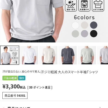
L
カートに入れる
LL
カートに入れる
ライトグレー
S
再入荷お知らせ
在庫切れ
M
カートに入れる
残りわずか
L
カートに入れる
LL
カートに入れる
汗が目立たない、安心のサマ見え。
汗ジミ軽減 大人のスマート半袖Tシャツ
ダークグレー
汗染み軽減
撥水
S
再入荷お知らせ
¥
3,300
在庫切れ
税込
[
33
ポイント進呈 ]
M
再入荷お知らせ
商品番号
56381
在庫切れ
L
再入荷お知らせ