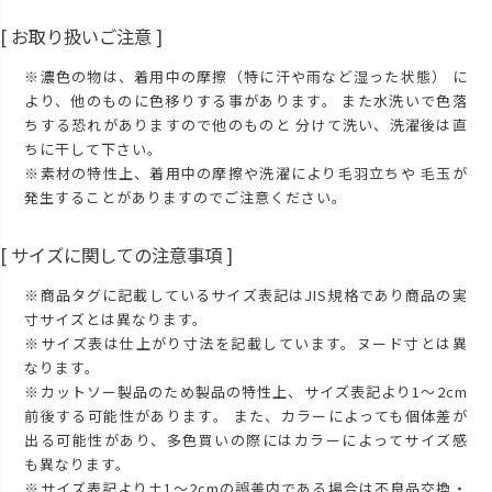
[ お取り扱いご注意 ]
※濃色の物は、着用中の摩擦（特に汗や雨など湿った状態） に
より、他のものに色移りする事があります。 また水洗いで色落
ちする恐れがありますので他のものと 分けて洗い、洗濯後は直
ちに干して下さい。
※素材の特性上、着用中の摩擦や洗濯により毛羽立ちや 毛玉が
発生することがありますのでご注意ください。
[ サイズに関しての注意事項 ]
※商品タグに記載しているサイズ表記はJIS規格であり商品の実
寸サイズとは異なります。
※サイズ表は仕上がり寸法を記載しています。ヌード寸とは異
なります。
※カットソー製品のため製品の特性上、サイズ表記より1～2cm
前後する可能性があります。 また、カラーによっても個体差が
出る可能性があり、多色買いの際にはカラーによってサイズ感
も異なります。
※サイズ表記より±1～2cmの誤差内である場合は不良品交換・