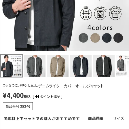
グレー
M
カートに入れる
残りわずか
L
カートに入れる
残りわずか
LL
カートに入れる
残りわずか
ベージュ
M
再入荷お知らせ
在庫切れ
L
カートに入れる
ラクなのに、キチンと見え。
デニムライク カバーオールジャケット
LL
カートに入れる
残りわずか
¥
4,400
税込
[
44
ポイント進呈 ]
ネイビー
商品番号
35346
M
カートに入れる
商品詳細
サイズ
同素材上下セットでの購入がおすすめです
L
カートに入れる
残りわずか