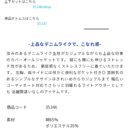
上下セットはこちら
LL
35346setup
カートに入れる
残りわずか
ブラック
単品ボトムスはこちら
35347
M
カートに入れる
残りわずか
L
-上品なデニムライクで、こなれ感-
再入荷お知らせ
在庫切れ
深みのあるデニムライク生地がカジュアルながらも上品な印象
LL
再入荷お知らせ
のカバーオールジャケットです。 縦にも横にも伸びるストレッ
在庫切れ
チ性があるため、 窮屈感なくストレスフリーに着ていただけま
す。 左胸、両サイドには何かと便利なポケット付き◎ 雰囲気の
あるシンプルなデザインはきれいめからカジュアルまで 幅広い
コーディネート対応でさらっと羽織れるライトアウターとして
も 活躍間違いなしのアイテムです。
商品コード
35346
素材
綿65%
ポリエステル35%