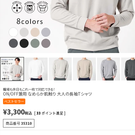
M
カートに入れる
残りわずか
L
カートに入れる
LL
カートに入れる
3L
再入荷お知らせ
在庫切れ
グレー
S
再入荷お知らせ
在庫切れ
M
再入荷お知らせ
在庫切れ
職場も休日もこれ一枚で対応できる！
L
ON/OFF兼用 なめらか肌触り 大人の長袖Tシャツ
再入荷お知らせ
在庫切れ
ベストセラー
LL
カートに入れる
¥
3,300
税込
[
33
ポイント進呈 ]
3L
再入荷お知らせ
商品番号
35310
在庫切れ
グレージュ