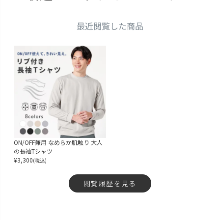
LL
カートに入れる
3L
最近閲覧した商品
再入荷お知らせ
在庫切れ
ダスティミント
S
再入荷お知らせ
在庫切れ
M
カートに入れる
残りわずか
L
カートに入れる
残りわずか
LL
カートに入れる
ON/OFF兼用 なめらか肌触り 大人
3L
の長袖Tシャツ
再入荷お知らせ
¥
3,300
在庫切れ
(税込)
モカグレージュ
閲覧履歴を見る
S
再入荷お知らせ
在庫切れ
M
カートに入れる