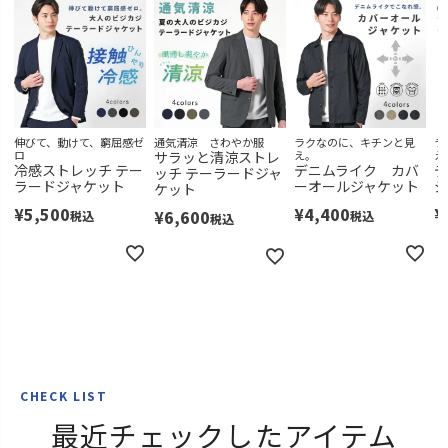
3L
再入荷お知らせ
在庫切れ
ダークチャコール
S
再入荷お知らせ
在庫切れ
M
伸びて、動けて、窮屈感ゼ
通気清涼 さわやか服
ラクなのに、キチンと見
ラ
カートに入れる
ロ
サラッと清涼ストレ
え。
え
冷感ストレッチ テー
デニムライク カバ
デ
ッチ テーラードジャ
L
カートに入れる
ラードジャケット
ーオールジャケット
ケット
¥
5,500
¥
4,400
¥
LL
¥
6,600
税込
税込
税込
カートに入れる
残りわずか
3L
再入荷お知らせ
在庫切れ
ブラック
S
再入荷お知らせ
在庫切れ
M
カートに入れる
CHECK LIST
最近チェックしたアイテム
L
カートに入れる