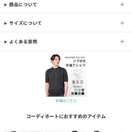
商品について
S
再入荷お知らせ
在庫切れ
M
サイズについて
再入荷お知らせ
在庫切れ
L
再入荷お知らせ
在庫切れ
よくある質問
LL
再入荷お知らせ
在庫切れ
3L
再入荷お知らせ
在庫切れ
ブルーグレー
S
再入荷お知らせ
在庫切れ
M
半袖はこちら
再入荷お知らせ
在庫切れ
L
コーディネートにおすすめのアイテム
カートに入れる
LL
カートに入れる