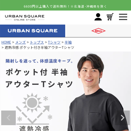
6600円以上購入で送料無料！
※北海道･沖縄県を除く
HOME
メンズ
トップス
Tシャツ
半袖
遮熱冷感 ポケット付き半袖アウターTシャツ
カラー
サイズ
ホワイト
M
カートに入れる
L
カートに入れる