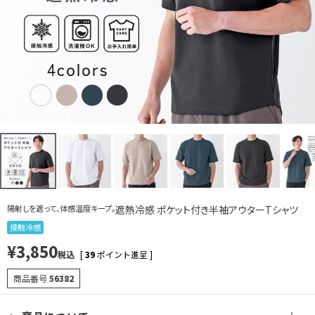
LL
カートに入れる
グレージュ
M
カートに入れる
L
カートに入れる
残りわずか
LL
カートに入れる
ブルーグリーン
M
カートに入れる
L
カートに入れる
陽射しを遮って、体感温度キープ。
遮熱冷感 ポケット付き半袖アウターTシャツ
LL
カートに入れる
接触冷感
¥
3,850
スミクロ
税込
[
39
ポイント進呈 ]
M
カートに入れる
商品番号
56382
L
カートに入れる