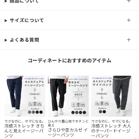
商品について
LL
カートに入れる
サイズについて
よくある質問
コーディネートにおすすめのアイテム
ラクなのに、サマになる。
ひんやり着心地でキチンと
ラクなのに、サマになる。
ド
冷感ストレッチ きち
見え
冷感ストレッチ 大人
ト
さらひや杢カルゼ イ
んと見えイージーパ
のテーパードイージ
ャ
ージーパンツ
ンツ
ーパンツ