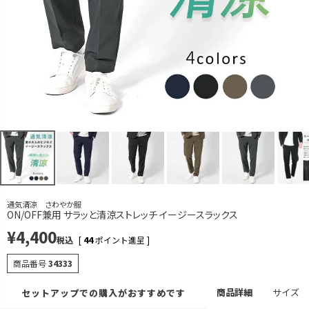
カラー
サイズ
ネイビー
S
再入荷お知らせ
在庫切れ
M
再入荷お知らせ
在庫切れ
L
再入荷お知らせ
在庫切れ
LL
カートに入れる
残りわずか
3L
再入荷お知らせ
在庫切れ
通気清涼 さわやか服
ブラック
ON/OFF兼用 サラッと清涼ストレッチ イージースラックス
S
¥
4,400
再入荷お知らせ
税込
[
44
ポイント進呈 ]
在庫切れ
M
商品番号
34333
再入荷お知らせ
在庫切れ
商品詳細
サイズ
セットアップでの購入がおすすめです
L
再入荷お知らせ