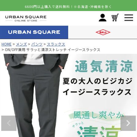
6600円以上購入で送料無料！
※北海道･沖縄県を除く
HOME
メンズ
パンツ
スラックス
ON/OFF兼用 サラッと清涼ストレッチ イージースラックス