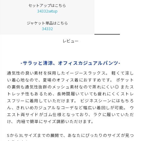
在庫切れ
セットアップはこちら
LL
34332setup
再入荷お知らせ
在庫切れ
ジャケット単品はこちら
3L
再入荷お知らせ
34332
在庫切れ
モカ
レビュー
S
再入荷お知らせ
在庫切れ
-サラッと清涼、オフィスカジュアルパンツ-
M
再入荷お知らせ
在庫切れ
通気性の良い素材を採用したイージースラックス。 軽くて涼し
L
い着心地なので、夏場のオフィス着におすすめです。 ポケット
再入荷お知らせ
在庫切れ
の裏側も通気性抜群のメッシュ素材なので蒸れにくい◎ またス
LL
トレッチ性もあるため、長時間履いていても疲れにくくストレ
再入荷お知らせ
在庫切れ
スフリーに着用していただけます。 ビジネスシーンにはもちろ
ん、きれいめカジュアルなコーデなど幅広い着回しが可能。 ウ
3L
再入荷お知らせ
エスト両サイドがゴム仕様となっており、ラクに履いていただ
在庫切れ
け、 内紐で簡単にサイズ調節いただけます。
チャコール
S
Sから3Lサイズまでの展開で、あなたにぴったりのサイズが見つ
再入荷お知らせ
在庫切れ