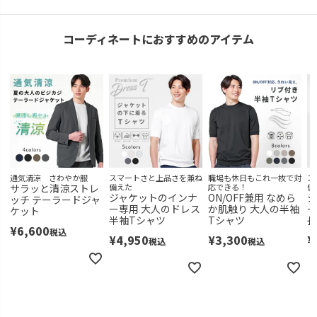
コーディネートにおすすめのアイテム
通気清涼 さわやか服
スマートさと上品さを兼ね
職場も休日もこれ一枚で対
ス
サラッと清涼ストレ
備えた
応できる！
備
ジャケットのインナ
ON/OFF兼用 なめら
ジ
ッチ テーラードジャ
ー専用 大人のドレス
か肌触り 大人の半袖
ー
ケット
半袖Tシャツ
Tシャツ
長
¥
6,600
税込
¥
4,950
¥
3,300
¥
税込
税込