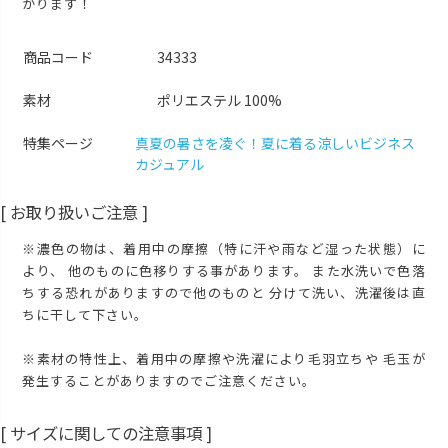
かります！
M
カートに入れる
商品コード
34333
L
カートに入れる
LL
素材
ポリエステル 100%
カートに入れる
3L
特集ページ
真夏の暑さを凌ぐ！夏に着る涼しいビジネス
再入荷お知らせ
在庫切れ
カジュアル
[ お取り扱いご注意 ]
※濃色の物は、着用中の摩擦（特に汗や雨など湿った状態）に
より、 他のものに色移りする事があります。 また水洗いで色落
ちする恐れがありますので他のものと 分けて洗い、洗濯後は直
ちに干して下さい。
※素材の特性上、着用中の摩擦や洗濯により毛羽立ちや 毛玉が
発生することがありますのでご注意ください。
[ サイズに関しての注意事項 ]