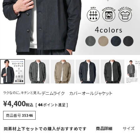
グレー
M
カートに入れる
残りわずか
L
カートに入れる
残りわずか
LL
カートに入れる
残りわずか
ベージュ
M
再入荷お知らせ
在庫切れ
L
カートに入れる
ラクなのに、キチンと見え。
デニムライク カバーオールジャケット
LL
カートに入れる
残りわずか
¥
4,400
税込
[
44
ポイント進呈 ]
ネイビー
商品番号
35346
M
カートに入れる
商品詳細
サイズ
同素材上下セットでの購入がおすすめです
L
カートに入れる
残りわずか