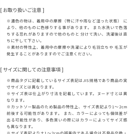
[ お取り扱いご注意 ]
※濃色の物は、着用中の摩擦（特に汗や雨など湿った状態） に
より、他のものに色移りする事があります。 また水洗いで色落
ちする恐れがありますので他のものと 分けて洗い、洗濯後は直
ちに干して下さい。
※素材の特性上、着用中の摩擦や洗濯により毛羽立ちや 毛玉が
発生することがありますのでご注意ください。
[ サイズに関しての注意事項 ]
※商品タグに記載しているサイズ表記はJIS規格であり商品の実
寸サイズとは異なります。
※サイズ表は仕上がり寸法を記載しています。ヌード寸とは異
なります。
※カットソー製品のため製品の特性上、サイズ表記より1～2cm
前後する可能性があります。 また、カラーによっても個体差が
出る可能性があり、多色買いの際にはカラーによってサイズ感
も異なります。
※サイズ表記より±1～2cmの誤差内である場合は不良品交換・