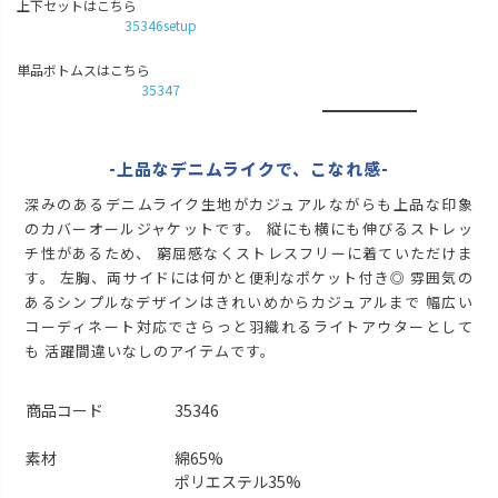
上下セットはこちら
LL
35346setup
カートに入れる
残りわずか
ブラック
単品ボトムスはこちら
35347
M
カートに入れる
残りわずか
L
-上品なデニムライクで、こなれ感-
再入荷お知らせ
在庫切れ
深みのあるデニムライク生地がカジュアルながらも上品な印象
LL
再入荷お知らせ
のカバーオールジャケットです。 縦にも横にも伸びるストレッ
在庫切れ
チ性があるため、 窮屈感なくストレスフリーに着ていただけま
す。 左胸、両サイドには何かと便利なポケット付き◎ 雰囲気の
あるシンプルなデザインはきれいめからカジュアルまで 幅広い
コーディネート対応でさらっと羽織れるライトアウターとして
も 活躍間違いなしのアイテムです。
商品コード
35346
素材
綿65%
ポリエステル35%