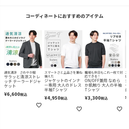
コーディネートにおすすめのアイテム
通気清涼 さわやか服
スマートさと上品さを兼ね
職場も休日もこれ一枚で対
ス
サラッと清涼ストレ
備えた
応できる！
備
ジャケットのインナ
ON/OFF兼用 なめら
ジ
ッチ テーラードジャ
ー専用 大人のドレス
か肌触り 大人の半袖
ー
ケット
半袖Tシャツ
Tシャツ
長
¥
6,600
税込
¥
4,950
¥
3,300
¥
税込
税込