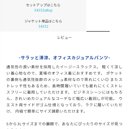
在庫切れ
セットアップはこちら
LL
34332setup
再入荷お知らせ
在庫切れ
ジャケット単品はこちら
3L
再入荷お知らせ
34332
在庫切れ
モカ
レビュー
S
再入荷お知らせ
在庫切れ
-サラッと清涼、オフィスカジュアルパンツ-
M
再入荷お知らせ
在庫切れ
通気性の良い素材を採用したイージースラックス。 軽くて涼し
L
い着心地なので、夏場のオフィス着におすすめです。 ポケット
再入荷お知らせ
在庫切れ
の裏側も通気性抜群のメッシュ素材なので蒸れにくい◎ またス
LL
トレッチ性もあるため、長時間履いていても疲れにくくストレ
再入荷お知らせ
在庫切れ
スフリーに着用していただけます。 ビジネスシーンにはもちろ
ん、きれいめカジュアルなコーデなど幅広い着回しが可能。 ウ
3L
再入荷お知らせ
エスト両サイドがゴム仕様となっており、ラクに履いていただ
在庫切れ
け、 内紐で簡単にサイズ調節いただけます。
チャコール
S
Sから3Lサイズまでの展開で、あなたにぴったりのサイズが見つ
再入荷お知らせ
在庫切れ