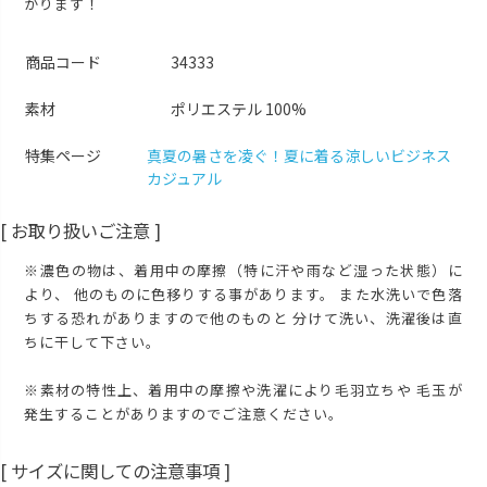
かります！
M
カートに入れる
商品コード
34333
L
カートに入れる
LL
素材
ポリエステル 100%
カートに入れる
3L
特集ページ
真夏の暑さを凌ぐ！夏に着る涼しいビジネス
再入荷お知らせ
在庫切れ
カジュアル
[ お取り扱いご注意 ]
※濃色の物は、着用中の摩擦（特に汗や雨など湿った状態）に
より、 他のものに色移りする事があります。 また水洗いで色落
ちする恐れがありますので他のものと 分けて洗い、洗濯後は直
ちに干して下さい。
※素材の特性上、着用中の摩擦や洗濯により毛羽立ちや 毛玉が
発生することがありますのでご注意ください。
[ サイズに関しての注意事項 ]