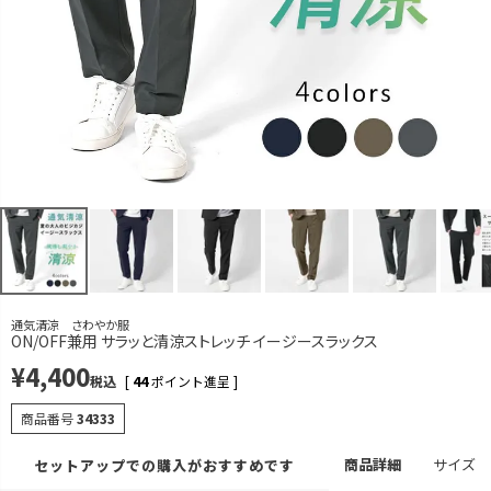
カラー
サイズ
ネイビー
S
再入荷お知らせ
在庫切れ
M
再入荷お知らせ
在庫切れ
L
再入荷お知らせ
在庫切れ
LL
カートに入れる
残りわずか
3L
再入荷お知らせ
在庫切れ
通気清涼 さわやか服
ブラック
ON/OFF兼用 サラッと清涼ストレッチ イージースラックス
S
¥
4,400
再入荷お知らせ
税込
[
44
ポイント進呈 ]
在庫切れ
M
商品番号
34333
再入荷お知らせ
在庫切れ
商品詳細
サイズ
セットアップでの購入がおすすめです
L
再入荷お知らせ