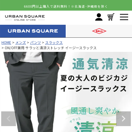
6600円以上購入で送料無料！
※北海道･沖縄県を除く
HOME
メンズ
パンツ
スラックス
ON/OFF兼用 サラッと清涼ストレッチ イージースラックス