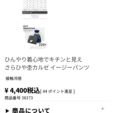
S
残りわずか
お気に入りに登録する
カートに入れる
M
お気に入りに登録する
カートに入れる
L
ひんやり着心地でキチンと見え
お気に入りに登録する
さらひや杢カルゼ イージーパンツ
カートに入れる
LL
接触冷感
お気に入りに登録する
¥
4,400
税込
カートに入れる
[
44
ポイント進呈 ]
商品番号
36373
ダークグレー
商品について