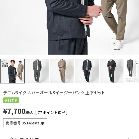
カートに入れる
残りわずか
LL
カートに入れる
残りわずか
ベージュ
M
再入荷お知らせ
在庫切れ
L
再入荷お知らせ
在庫切れ
LL
カートに入れる
残りわずか
ネイビー
M
デニムライク カバーオール＆イージーパンツ 上下セット
再入荷お知らせ
在庫切れ
送料無料
L
¥
7,700
カートに入れる
残りわずか
税込
[
77
ポイント進呈 ]
LL
商品番号
35346setup
カートに入れる
残りわずか
ブラック