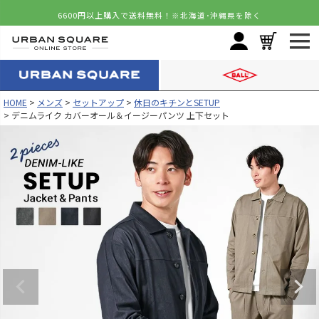
6600円以上購入で送料無料！
※北海道･沖縄県を除く
HOME
メンズ
セットアップ
休日のキチンとSETUP
デニムライク カバーオール＆イージーパンツ 上下セット
カラー
サイズ
グレー
M
カートに入れる
残りわずか
L