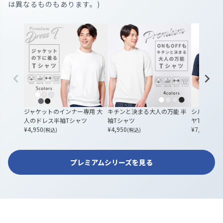
は異なるものもあります。)
ジャケットのインナー専用 大
キチンと決まる大人の万能 半
シルクのよ
人のドレス半袖Tシャツ
袖Tシャツ
ヤTシャツ
¥
4,950
¥
4,950
¥
7,700
(税込)
(税込)
(税込
プレミアムシリーズを見る