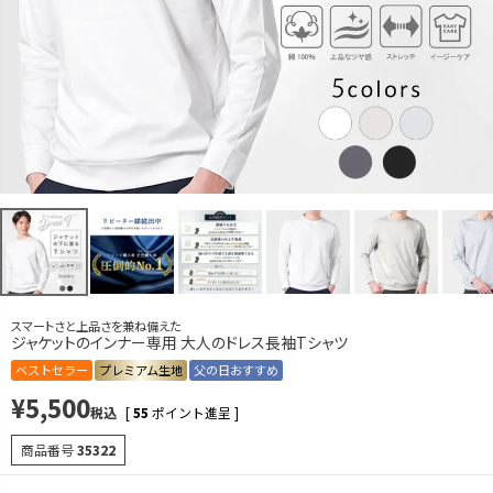
M
カートに入れる
L
カートに入れる
LL
カートに入れる
ライトグレー
M
カートに入れる
L
カートに入れる
LL
カートに入れる
アイスブルーグレー
スマートさと上品さを兼ね備えた
M
カートに入れる
ジャケットのインナー専用 大人のドレス長袖Tシャツ
ベストセラー
プレミアム生地
父の日おすすめ
L
カートに入れる
¥
5,500
税込
[
55
ポイント進呈 ]
LL
カートに入れる
商品番号
35322
ダークグレー