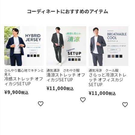
コーディネートにおすすめのアイテム
ひんやり着心地でキチンと
通気清涼 さわやか服
通気冷涼 クール服
見え
清涼ストレッチ オフ
さらっと冷涼ストレ
冷感ストレッチ オフ
ィカジSETUP
ッチ オフィスカジ
ィカジSETUP
SETUP
¥
11,000
税込
¥
9,900
¥
11,000
税込
税込