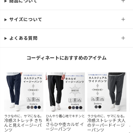
商品について
LL
カートに入れる
サイズについて
よくある質問
コーディネートにおすすめのアイテム
ラクなのに、サマになる。
ひんやり着心地でキチンと
ラクなのに、サマになる。
ド
冷感ストレッチ きち
見え
冷感ストレッチ 大人
ト
さらひや杢カルゼ イ
んと見えイージーパ
のテーパードイージ
ャ
ージーパンツ
ンツ
ーパンツ