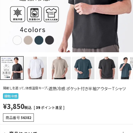
LL
カートに入れる
グレージュ
M
カートに入れる
L
カートに入れる
残りわずか
LL
カートに入れる
ブルーグリーン
M
カートに入れる
L
カートに入れる
陽射しを遮って、体感温度キープ。
遮熱冷感 ポケット付き半袖アウターTシャツ
LL
カートに入れる
接触冷感
¥
3,850
スミクロ
税込
[
39
ポイント進呈 ]
M
カートに入れる
商品番号
56382
L
カートに入れる