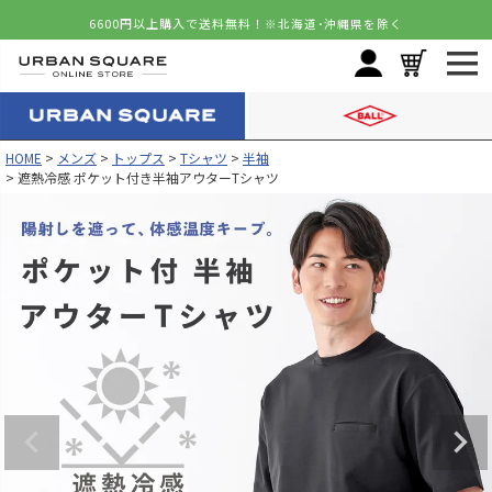
6600円以上購入で送料無料！
※北海道･沖縄県を除く
HOME
メンズ
トップス
Tシャツ
半袖
遮熱冷感 ポケット付き半袖アウターTシャツ
カラー
サイズ
ホワイト
M
カートに入れる
L
カートに入れる