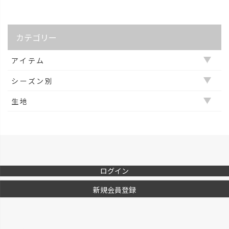
カテゴリー
アイテム
シーズン別
Tシャツ
生地
オールシーズン
アウター
アクリル
冬
カーディガン
ウールタッチ
夏
ジャケット
カシミヤタッチ
春
シャツ
ログイン
コットン
秋
セットアイテム
新規会員登録
メッシュ
セットアップ
レザー
トップス