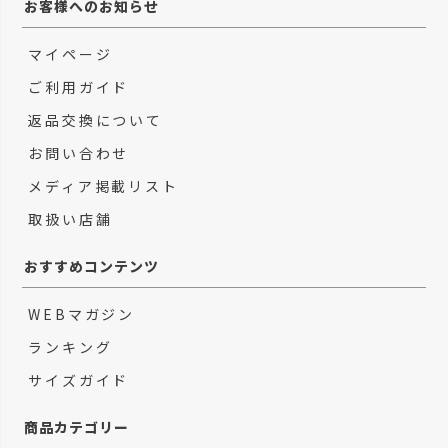
お客様へのお知らせ
吸汗速乾
パンツ
マイページ
接触冷感
ポロシャツ
ご利用ガイド
撥水加工
財布・小物
返品交換について
お問い合わせ
汗染み軽減
メディア掲載リスト
裏毛
取扱い店舗
起毛・裏起毛
おすすめコンテンツ
通気清涼
WEBマガジン
静電防止
ランキング
サイズガイド
商品カテゴリー