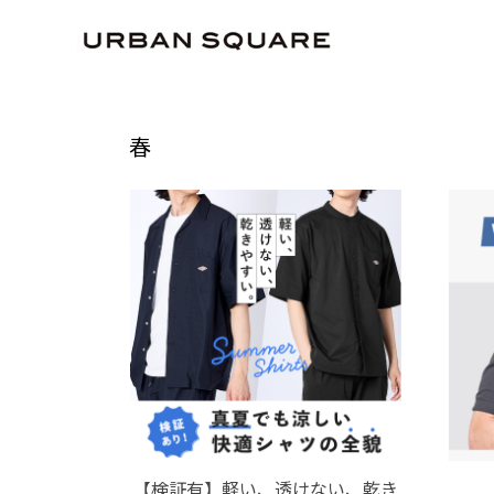
HOME
読み物
シーズン別
春
春
【検証有】軽い、透けない、乾き