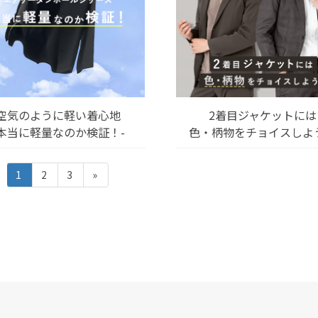
空気のように軽い着心地
2着目ジャケットには
-本当に軽量なのか検証！-
色・柄物をチョイスしよ
固
固
固
1
2
3
»
定
定
定
ペ
ペ
ペ
ー
ー
ー
ジ
ジ
ジ