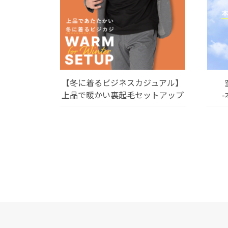
【冬に着るビジネスカジュアル】
上品で暖かい裏起毛セットアップ
投
稿
の
ペ
ー
ジ
送
り