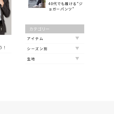
40代でも履ける“ジ
ョガーパンツ”
カテゴリー
アイテム
う！
シーズン別
Tシャツ
生地
オールシーズン
アウター
アクリル
冬
カーディガン
ウールタッチ
夏
ジャケット
カシミヤタッチ
春
シャツ
コットン
秋
セットアイテム
メッシュ
セットアップ