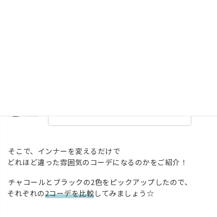
きれいめからカジュアルまで楽しめるコーディネ
ート
2コーデが楽しめるセット内容ですが、
実際にどのようなコーデになるのか気になりますよね。
そんなに雰囲気変わるのかなぁ…
そこで、インナーを変えるだけで
どれほど違った雰囲気のコーデになるのかをご紹介！
チャコール
と
ブラック
の2色をピックアップしたので、
それぞれの
2コーデを比較
してみましょう☆