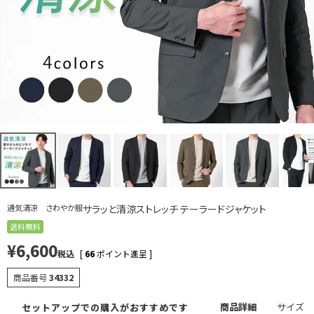
カラー
サイズ
ネイビー
S
再入荷お知らせ
在庫切れ
M
カートに入れる
残りわずか
L
カートに入れる
残りわずか
LL
カートに入れる
残りわずか
3L
再入荷お知らせ
在庫切れ
ブラック
通気清涼 さわやか服
サラッと清涼ストレッチ テーラードジャケット
S
送料無料
再入荷お知らせ
在庫切れ
¥
6,600
税込
[
66
ポイント進呈 ]
M
カートに入れる
残りわずか
商品番号
34332
L
カートに入れる
商品詳細
サイズ
セットアップでの購入がおすすめです