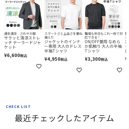
通気清涼 さわやか服
スマートさと上品さを兼ね
職場も休日もこれ一枚で対
堅
サラッと清涼ストレ
備えた
応できる！
シ
ジャケットのインナ
ON/OFF兼用 なめら
冷
ッチ テーラードジャ
ー専用 大人のドレス
か肌触り 大人の半袖
タ
ケット
半袖Tシャツ
Tシャツ
(
¥
6,600
税込
¥
4,950
¥
3,300
¥
税込
税込
CHECK LIST
最近チェックしたアイテム