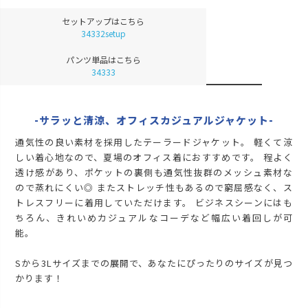
LL
カートに入れる
残りわずか
セットアップはこちら
34332setup
3L
再入荷お知らせ
在庫切れ
パンツ単品はこちら
モカ
34333
S
再入荷お知らせ
在庫切れ
-サラッと清涼、オフィスカジュアルジャケット-
M
再入荷お知らせ
在庫切れ
通気性の良い素材を採用したテーラードジャケット。 軽くて涼
L
しい着心地なので、夏場のオフィス着におすすめです。 程よく
再入荷お知らせ
在庫切れ
透け感があり、ポケットの裏側も通気性抜群のメッシュ素材な
ので蒸れにくい◎ またストレッチ性もあるので窮屈感なく、ス
LL
カートに入れる
トレスフリーに着用していただけます。 ビジネスシーンにはも
3L
ちろん、きれいめカジュアルなコーデなど幅広い着回しが可
再入荷お知らせ
在庫切れ
能。
チャコール
Sから3Lサイズまでの展開で、あなたにぴったりのサイズが見つ
S
再入荷お知らせ
かります！
在庫切れ
M
カートに入れる