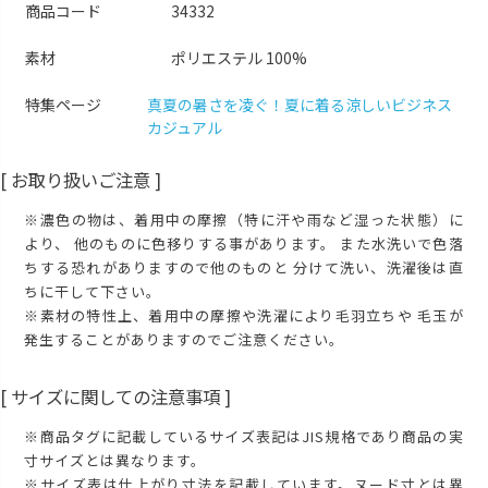
商品コード
34332
L
カートに入れる
素材
ポリエステル 100%
LL
カートに入れる
特集ページ
真夏の暑さを凌ぐ！夏に着る涼しいビジネス
3L
再入荷お知らせ
カジュアル
在庫切れ
[ お取り扱いご注意 ]
※濃色の物は、着用中の摩擦（特に汗や雨など湿った状態）に
より、 他のものに色移りする事があります。 また水洗いで色落
ちする恐れがありますので他のものと 分けて洗い、洗濯後は直
ちに干して下さい。
※素材の特性上、着用中の摩擦や洗濯により毛羽立ちや 毛玉が
発生することがありますのでご注意ください。
[ サイズに関しての注意事項 ]
※商品タグに記載しているサイズ表記はJIS規格であり商品の実
寸サイズとは異なります。
※サイズ表は仕上がり寸法を記載しています。ヌード寸とは異