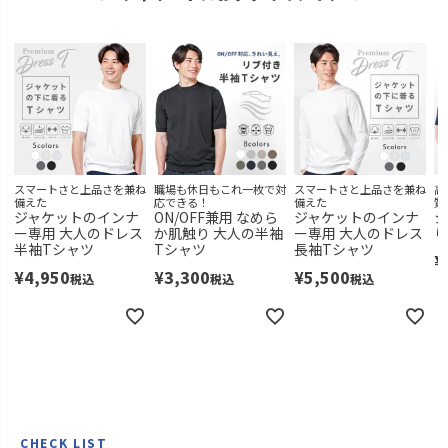
スマートさと上品さを兼ね
職場も休日もこれ一枚で対
スマートさと上品さを兼ね
高
備えた
応できる！
備えた
質
ジャケットのインナ
ON/OFF兼用 なめら
ジャケットのインナ
シ
ー専用 大人のドレス
か肌触り 大人の半袖
ー専用 大人のドレス
り
半袖Tシャツ
Tシャツ
長袖Tシャツ
¥
¥
4,950
¥
3,300
¥
5,500
税込
税込
税込
CHECK LIST