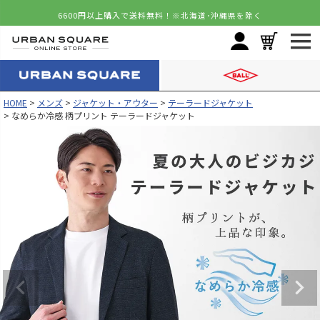
6600円以上購入で送料無料！
※北海道･沖縄県を除く
HOME
メンズ
ジャケット・アウター
テーラードジャケット
なめらか冷感 柄プリント テーラードジャケット
カラー
サイズ
グレー(ウィンドペン)
S
カートに入れる
残りわずか