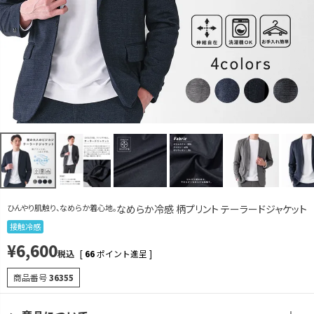
M
カートに入れる
L
カートに入れる
LL
カートに入れる
3L
カートに入れる
ライトネイビー(シャークスキン)
S
カートに入れる
残りわずか
M
カートに入れる
L
カートに入れる
ひんやり肌触り、なめらか着心地。
なめらか冷感 柄プリント テーラードジャケット
LL
接触冷感
カートに入れる
¥
6,600
3L
カートに入れる
税込
[
66
ポイント進呈 ]
ダークネイビー(ヘリンボーン)
商品番号
36355
S
カートに入れる