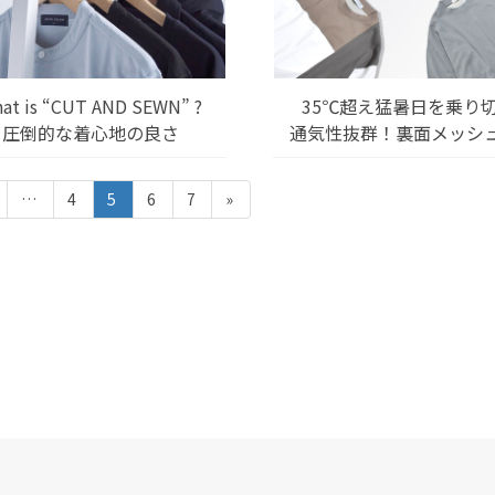
at is “CUT AND SEWN” ?
35℃超え猛暑日を乗り
圧倒的な着心地の良さ
通気性抜群！裏面メッシュ
固
固
固
固
…
4
5
6
7
»
定
定
定
定
ペ
ペ
ペ
ペ
ー
ー
ー
ー
ジ
ジ
ジ
ジ