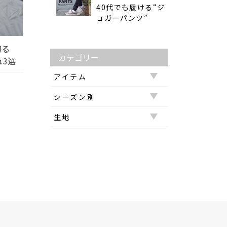
40代でも履ける“ジ
ョガーパンツ”
切る
カテゴリー
3選
アイテム
シーズン別
Tシャツ
生地
オールシーズン
アウター
アクリル
冬
カーディガン
ウールタッチ
夏
ジャケット
カシミヤタッチ
春
シャツ
コットン
秋
セットアイテム
メッシュ
セットアップ