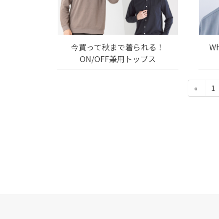
今買って秋まで着られる！
Wh
ON/OFF兼用トップス
投
固
«
1
稿
定
の
ペ
ペ
ー
ー
ジ
ジ
送
り